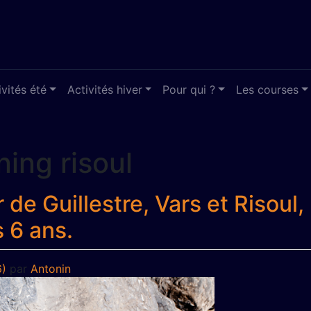
ivités été
Activités hiver
Pour qui ?
Les courses
ing risoul
de Guillestre, Vars et Risoul
 6 ans.
6)
par
Antonin