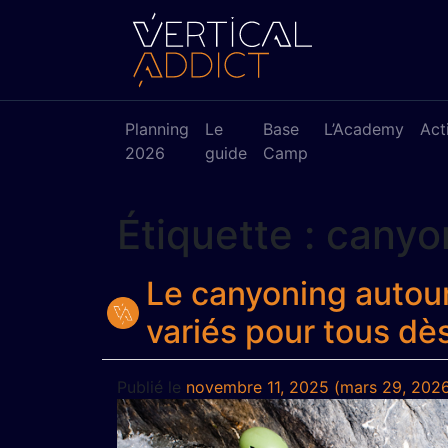
Planning
Le
Base
L’Academy
Act
2026
guide
Camp
Étiquette :
canyon
Le canyoning autour 
variés pour tous dès
Publié le
novembre 11, 2025
(mars 29, 202