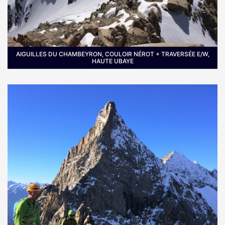
AIGUILLES DU CHAMBEYRON, COULOIR NÉROT + TRAVERSÉE E/W,
HAUTE UBAYE
Où :
En Haute Ubaye, au nord de Saint Paul en
Ubaye non loin du hameau de Maljasset.