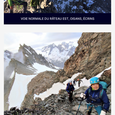
VOIE NORMALE DU RÂTEAU EST, OISANS, ÉCRINS
Où :
En Oisans dans le massif des Écrins, au fond du
vallon de la Selle au dessus de Saint Christophe en
Oisans