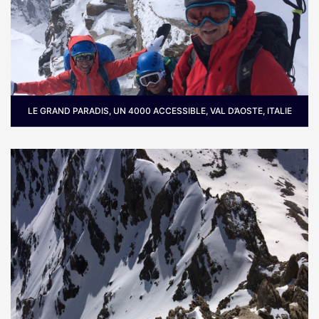
LE GRAND PARADIS, UN 4000 ACCESSIBLE, VAL D’AOSTE, ITALIE
Où :
Dans la vallée de Valsavarenche dans le Val
d'Aoste en Italie