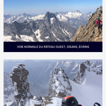
VOIE NORMALE DU RÂTEAU OUEST, OISANS, ÉCRINS
Où :
Massif de l'Oisans au dessus du village de la
Grave.