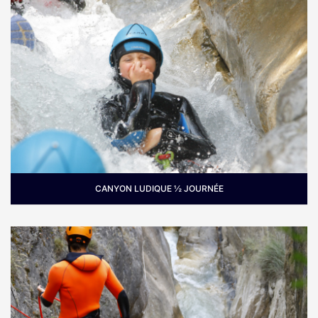
CANYON LUDIQUE ½ JOURNÉE
Pour qui :
Famille avec des enfants à partir de 10/12
ans, groupe d'amis…
Periode :
Quand l'envie du plongeon dans un torrent
de montagne est trop forte. Printemps, été,
automne!