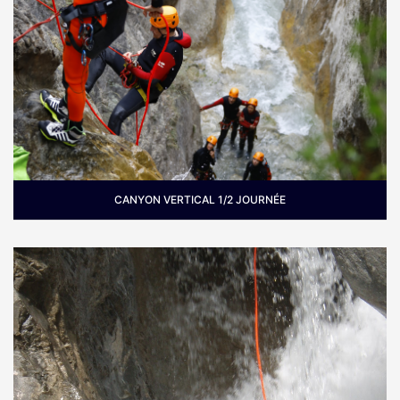
CANYON VERTICAL 1/2 JOURNÉE
Pour qui :
Pour ceux qui souhaite s'initier aux
rappels, à partir de 10 ans selon le canyon.
Periode :
Printemps, été et automne selon le
canyon.