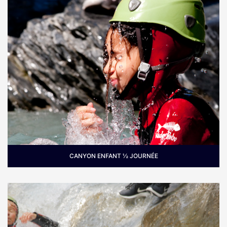
CANYON ENFANT ½ JOURNÉE
Pour qui :
Famille avec des enfants dès 6 ans. Idéal
pour des enfants entre 6 et 10/12 ans.
Periode :
L'été quand l'envie du plongeon dans un
torrent de montagne est trop forte.