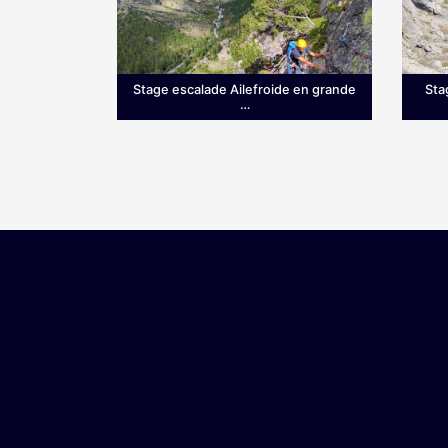
Stage escalade Ailefroide en grande
Sta
…
Grimpez sur le granit d’Ailefroide!
Ce st
Envie de prendre de la hauteur dès
voie 
le printemps? Si les Hautes-Alpes
simpl
sont une terre …
une v