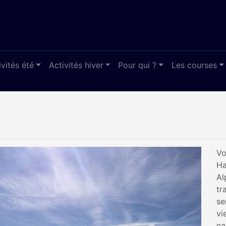
ivités été
Activités hiver
Pour qui ?
Les courses
Vo
Ha
Al
tr
se
vi
na