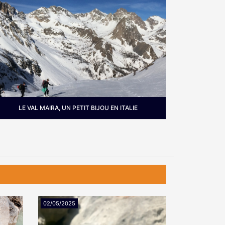
LE VAL MAIRA, UN PETIT BIJOU EN ITALIE
ù :
Le val Maira dans le Piémont à l'ouest
de Cuneo
02/05/2025
22/11/2024