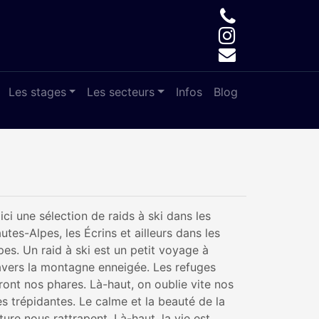
Les stages
Les secteurs
Infos
Blog
ici une sélection de raids à ski dans les
utes-Alpes, les Écrins et ailleurs dans les
pes. Un raid à ski est un petit voyage à
avers la montagne enneigée. Les refuges
ront nos phares. Là-haut, on oublie vite nos
es trépidantes. Le calme et la beauté de la
ture nous rattrapent. Là-haut, la vie est