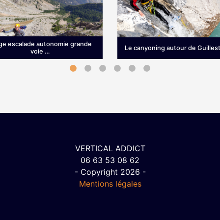
ge escalade autonomie grande
Le canyoning autour de Guillest
voie …
age d’escalade en grande
Vous êtes en vacances dans 
propose bien plus qu’une
Guillestrois, à Vars ou à Risou
e formation technique : c’est
vous souhaitez découvrir le
éritable immersion dans le …
canyoning ou descendre …
VERTICAL ADDICT
06 63 53 08 62
- Copyright 2026 -
Mentions légales