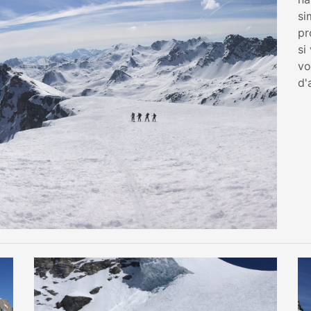
si
pr
si
vo
d'