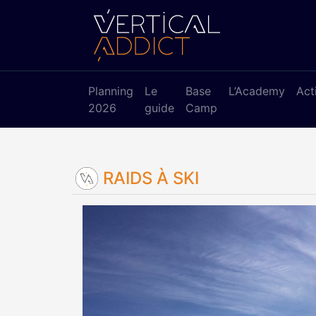
Planning
Le
Base
L’Academy
Act
2026
guide
Camp
RAIDS À SKI