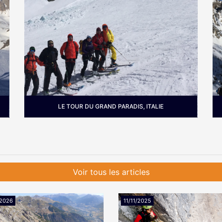
LE TOUR DU GRAND PARADIS, ITALIE
Où :
Le massif du Grand Paradis se situe
O
entre le Val d'Aoste et le Piémont non loin
de Turin.
Voir tous les articles
/2026
11/11/2025