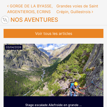
Navigation des articles
GORGE DE LA BYASSE,
Grandes voies de Saint
ARGENTIEROIS, ECRINS
Crépin, Guillestrois
NOS AVENTURES
Voir tous les articles
03/04/2026
Stage escalade Ailefroide en grande …