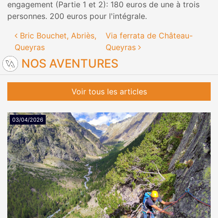
engagement (Partie 1 et 2): 180 euros de une à trois
personnes. 200 euros pour l'intégrale.
Navigation des articles
Bric Bouchet, Abriès,
Via ferrata de Château-
Queyras
Queyras
NOS AVENTURES
Voir tous les articles
03/04/2026