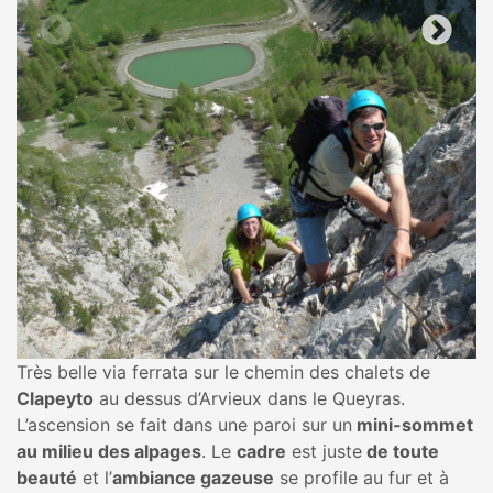
Très belle via ferrata sur le chemin des chalets de
Clapeyto
au dessus d’Arvieux dans le Queyras.
L’ascension se fait dans une paroi sur un
mini-sommet
au milieu des alpages
. Le
cadre
est juste
de toute
beauté
et l’
ambiance gazeuse
se profile au fur et à