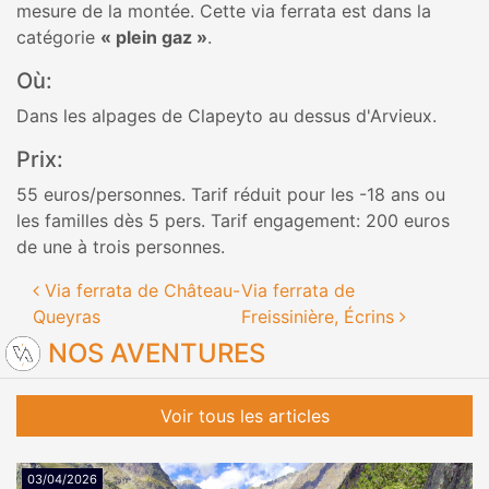
mesure de la montée. Cette via ferrata est dans la
catégorie
« plein gaz »
.
Où:
Dans les alpages de Clapeyto au dessus d'Arvieux.
Prix:
55 euros/personnes. Tarif réduit pour les -18 ans ou
les familles dès 5 pers. Tarif engagement: 200 euros
de une à trois personnes.
Navigation des articles
Via ferrata de Château-
Via ferrata de
Queyras
Freissinière, Écrins
NOS AVENTURES
Voir tous les articles
03/04/2026