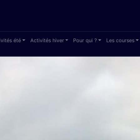
ivités été
Activités hiver
Pour qui ?
Les courses