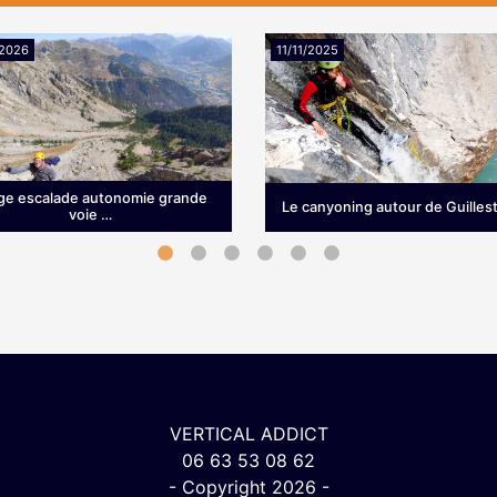
/2026
11/11/2025
ge escalade autonomie grande
Le canyoning autour de Guillest
voie …
age d’escalade en grande
Vous êtes en vacances dans 
propose bien plus qu’une
Guillestrois, à Vars ou à Risou
e formation technique : c’est
vous souhaitez découvrir le
éritable immersion dans le …
canyoning ou descendre …
VERTICAL ADDICT
06 63 53 08 62
- Copyright 2026 -