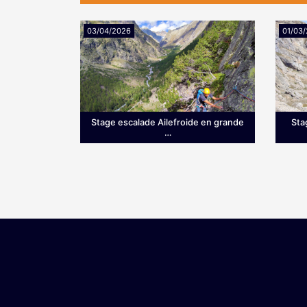
03/04/2026
01/03
Stage escalade Ailefroide en grande
Sta
…
Grimpez sur le granit d’Ailefroide!
Ce st
Envie de prendre de la hauteur dès
voie 
le printemps? Si les Hautes-Alpes
simpl
sont une terre …
une v