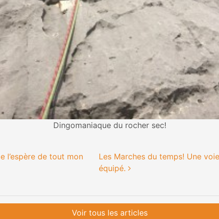
Dingomaniaque du rocher sec!
 des articles
e l’espère de tout mon
Les Marches du temps! Une voie
équipé.
Voir tous les articles