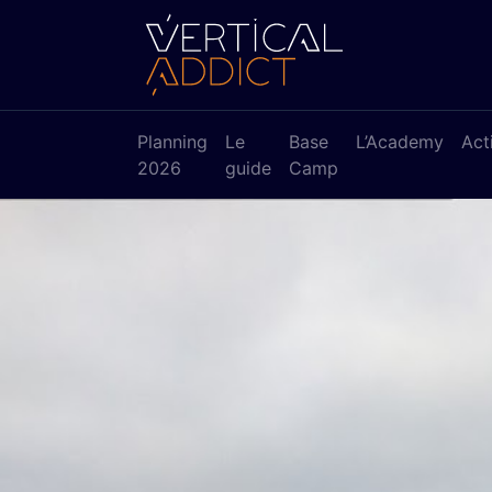
Planning
Le
Base
L’Academy
Act
2026
guide
Camp