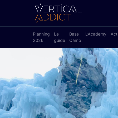
Planning
Le
Base
L’Academy
Act
2026
guide
Camp