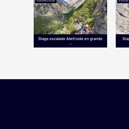
03/04/2026
01/03
Stage escalade Ailefroide en grande
Sta
…
Grimpez sur le granit d’Ailefroide!
Ce st
Envie de prendre de la hauteur dès
voie 
le printemps? Si les Hautes-Alpes
simpl
sont une terre …
une v