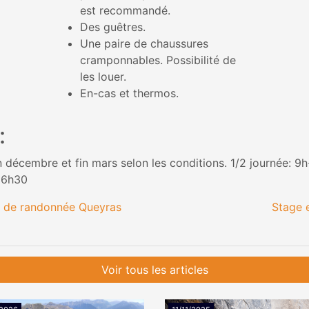
est recommandé.
Des guêtres.
Une paire de chaussures
cramponnables. Possibilité de
les louer.
En-cas et thermos.
:
in décembre et fin mars selon les conditions. 1/2 journée: 
16h30
 des articles
ki de randonnée Queyras
Stage 
Voir tous les articles