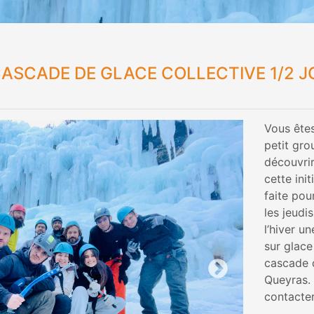
 CASCADE DE GLACE COLLECTIVE 1/2 J
Vous êtes
petit gro
découvrir
cette init
faite pou
les jeudi
l’hiver un
sur glace
cascade d
Queyras.
contacter