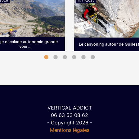
/2026
11/11/2025
ge escalade autonomie grande
Le canyoning autour de Guillest
voie …
age d’escalade en grande
Vous êtes en vacances dans 
propose bien plus qu’une
Guillestrois, à Vars ou à Risou
e formation technique : c’est
vous souhaitez découvrir le
éritable immersion dans le …
canyoning ou descendre …
VERTICAL ADDICT
06 63 53 08 62
- Copyright 2026 -
Mentions légales