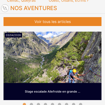
Ceillac, Queyras
Ouest, Oisans, Écrins
NOS AVENTURES
Voir tous les articles
03/04/2026
Stage escalade Ailefroide en grande …
Grimpez sur le granit d’Ailefroide! Envie de prendre de la