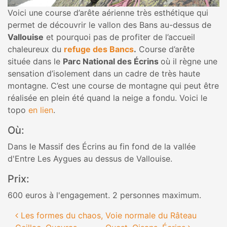
Voici une course d’arête aérienne très esthétique qui
permet de découvrir le vallon des Bans au-dessus de
Vallouise
et pourquoi pas de profiter de l’accueil
chaleureux du
refuge des Bancs
.
Course d’arête
située dans le
Parc National des Écrins
où il règne une
sensation d’isolement dans un cadre de très haute
montagne. C’est une course de montagne qui peut être
réalisée en plein été quand la neige a fondu. Voici le
topo
en lien
.
Où:
Dans le Massif des Écrins au fin fond de la vallée
d'Entre Les Aygues au dessus de Vallouise.
Prix:
600 euros à l'engagement. 2 personnes maximum.
Navigation des articles
Les formes du chaos,
Voie normale du Râteau