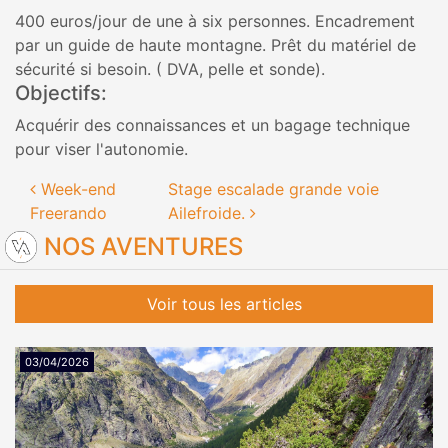
400 euros/jour de une à six personnes. Encadrement
par un guide de haute montagne. Prêt du matériel de
sécurité si besoin. ( DVA, pelle et sonde).
Objectifs:
Acquérir des connaissances et un bagage technique
pour viser l'autonomie.
Navigation des articles
Week-end
Stage escalade grande voie
Freerando
Ailefroide.
NOS AVENTURES
Voir tous les articles
03/04/2026