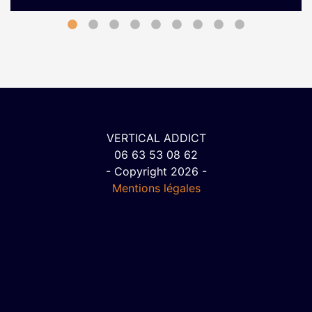
Grimpez sur le granit d’Ailefroide! Envie de prendre de la
hauteur dès le printemps? Si les Hautes-Alpes sont une
terre …
VERTICAL ADDICT
06 63 53 08 62
- Copyright 2026 -
Mentions légales