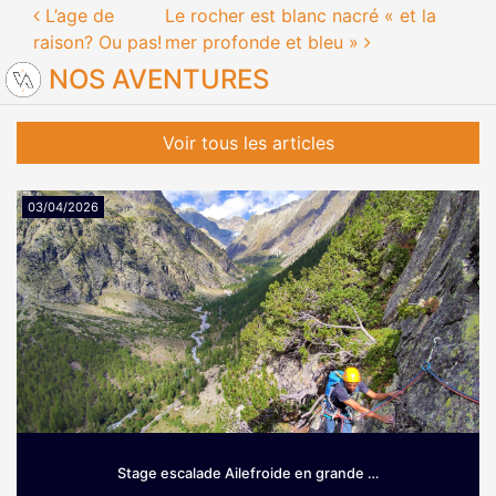
Navigation des articles
L’age de
Le rocher est blanc nacré « et la
raison? Ou pas!
mer profonde et bleu »
NOS AVENTURES
Voir tous les articles
03/04/2026
Stage escalade Ailefroide en grande …