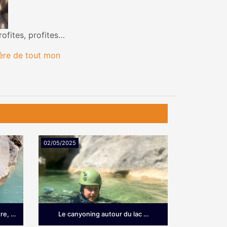
rofites, profites…
père de tout mon
02/05/2025
22/11/2024
re, …
Le canyoning autour du lac …
Un séjou