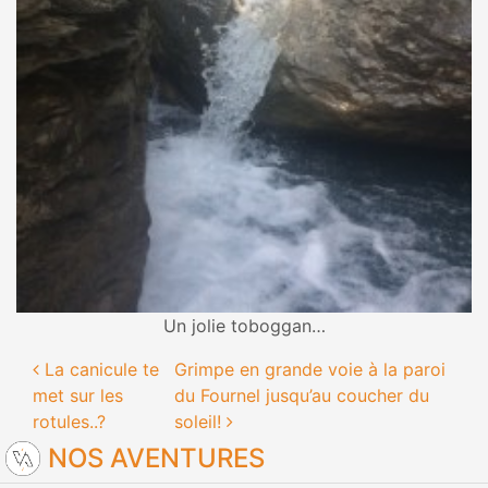
Un jolie toboggan…
Navigation des articles
La canicule te
Grimpe en grande voie à la paroi
met sur les
du Fournel jusqu’au coucher du
rotules..?
soleil!
NOS AVENTURES