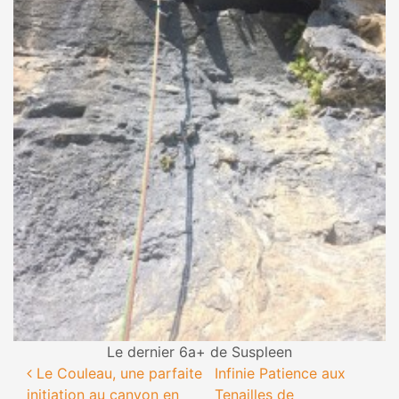
Le dernier 6a+ de Suspleen
Navigation des articles
Le Couleau, une parfaite
Infinie Patience aux
initiation au canyon en
Tenailles de