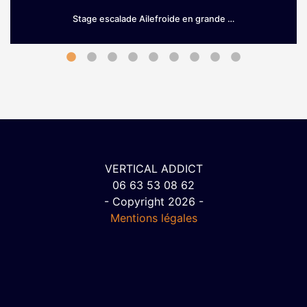
Stage escalade Ailefroide en grande …
Grimpez sur le granit d’Ailefroide! Envie de prendre de la
hauteur dès le printemps? Si les Hautes-Alpes sont une
terre …
VERTICAL ADDICT
06 63 53 08 62
- Copyright 2026 -
Mentions légales